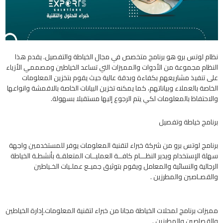
نظام لوتس برو هو برنامج متخصص في مجال الخياطة والتفصيل. يقدم هذا
النظام مجموعة من الأدوات والمميزات التي تساعد الخياطين ومصممي الأزياء
على تنفيذ مشاريعهم بكفاءة وبدقة عالية حيث يقوم بتخزين المعلومات
الخاصة بالعملاء وبياناتهم، كما يمكنه تخزين البيانات الخاصة بالاقمشة وانواعها
والاحتفاظ بالمعلومات لكي يتم الرجوع إليها مستقبلا بسهولة.
برنامج خياطة وتفصيل
برنامج لوتس برو من شركة خبراء لتقنية المعلومات يوفر للمستخدمين واجهة
سهلة الإستخدام وﻳﺪﻳﺮ اﻟﻨﻈـــﺎم ﻛﺎﻓــﺔ اﻟﻌﻤﻠﻴــﺎت اﻟﻤﺘﻌﻠﻘـﺔ ﺑﺄﻧﺸﻄـﺔ اﻟﺨﻴﺎﻃﺔ
اﻟﺮﺟﺎﻟﻴﺔ واﻟﻨﺴﺎﺋﻴﺔ واﻟﻤﻌﺎﻣﻞ ويقوم بتوثيق ﺟﻤﻴـﻊ ﻋﻤﻠـﻴﺎت اﻟﺨـﻴﺎﻃﻴﻦ
واﻟﻘﺼـﺎﺻﻴﻦ واﻟﻤﻄﺮزﻳﻦ .
مميزات برنامج لمحلات الخياطة مجانا من خبراء لتقنية المعلومات.إدارة اﻟﺨﻴﺎﻃﻴﻦ
واﻟﻘﺼﺎﺻﻴﻦ واﻟﻤﻄﺮزﻳﻦ .