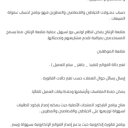
ﺣﺴﺎب ﻋﻤـﻮﻻت اﻟﺨﻴﺎﻃﻴﻦ واﻟﻘﺼﺎﺻﻴﻦ واﻟﻤﻄﺮزﻳن فهو برنامج لحساب عمولة
المبيعات .
متابعة الإنتاج يمكن لنظام لوتس برو تسهيل عملية متابعة الإنتاج، مما يسمح
للمستخدمين بمراقبة تقدم مشاريعهم وتحديثاتها.
متابعة الموظفين
ﺗﻐﻴﺮ ﺣﺎﻟﺔ اﻟﻔﻮاﺗﻴﺮ (ﺗﻨﻔﻴﺬ _ ﺟﺎﻫﺰ _ ﺳﻠﻢ ﻟﻠﻌﻤﻴﻞ ) .
إرﺳﺎل رﺳﺎﺋﻞ ﺟﻮال ﻟﻠﻌﻤﻼء ﺣﺴﺐ ﺗﻐﻴﺮ ﺣﺎﻻت اﻟﻔﺎﺗﻮرة .
ﻳﻤﻜﻦ ﺣﻔﻆ اﻟﻤﻘﺎﺳﺎت وأرﺷﻔﺘﻬﺎ وﺣﻔﻆ ﺑﻴﺎﻧﺎت اﻟﻌﻤﻴﻞ ﺗﻠﻘﺎﺋﻴﺎ.
متاح برنامج الباركود للمنتجات الأصلية حيث يمكنه إﺻﺪار ﺑﺎرﻛﻮد ﻟﻠﻄﻠﺒﻴﺎت
ﻟﺴﻬﻮﻟﺔ ﺗﻮزﻳﻌﻬﺎ ﻋﻠﻰ اﻟﺨﻴﺎﻃﻴﻦ واﻟﻘﺼﺎﺻﻴﻦ واﻟﻤﻄﺮزﻳﻦ .
برنامج فاتورة إلكترونية حيث يدعم إصدار الفواتير الإلكترونية بسهولة ويسر .