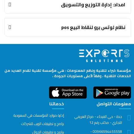
امداد: إدارة التوزيع والتسويق
نظام لوتس برو لنقاط البيع pos
مؤسسة خبراء لتقنية ونظم المعلومات : هي مؤسسة تقنية تقدم العديد من
الخدمات التقنية ، وفقاً لأعلى مستويات الجودة ،
معلومات التواصل
خدماتنا
إدارة موارد المؤسسات في السعودية
جدة - حي الفيحاء - مركز العريفي
التجاري - مكتب رقم 12
برامج و تطبيقات الويب للشركات
00966594455558 -
برامج و تطبيقات الجوال