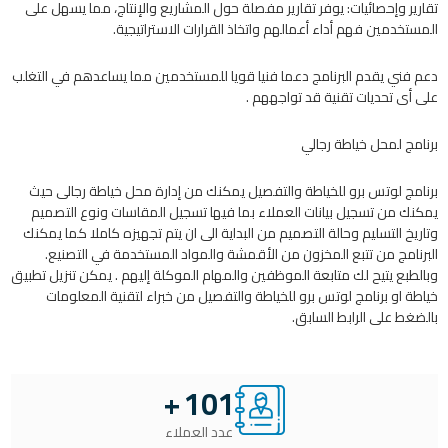
تقارير وإحصائيات: يوفر تقارير مفصلة حول المشاريع والإنتاج، مما يسهل على
المستخدمين فهم أداء أعمالهم واتخاذ القرارات الاستراتيجية.
دعم فني يقدم البرنامج دعما فنيا قويا للمستخدمين مما يساعدهم في التغلب
على أى تحديات تقنية قد تواجههم .
برنامج لمحل خياطة رجالي
برنامج لوتس برو للخياطة والتفصيل يمكنك من إدارة محل خياطة رجالى حيث
يمكنك من تسجيل بيانات العملاء بما فيها تسجيل المقاسات ونوع التصميم
وتاريخ التسليم وحالة التصميم من البداية الى ان يتم تجهيزه كاملا كما يمكنك
البرنامج من تتبع المخزون من الأقمشة والمواد المستخدمة في التصنيع.
وبالطبع يتيح لك متابعة الموظفين والمهام الموكلة إليهم . يمكن تنزيل تطبيق
خياطة او برنامج لوتس برو للخياطة والتفصيل من خبراء لتقنية المعلومات
بالضغط على الرابط السابق.
+
101
عدد العملاء